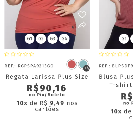
G1
G2
G3
G4
G1
REF.: RGPSPA9213GO
REF.: BLPSDF
+4
Regata Larissa Plus Size
Blusa Plu
T-shirt
R$90,16
Básic
R$
no Pix/Boleto
10x
de R$
9,49
nos
no 
cartões
10x
de
c