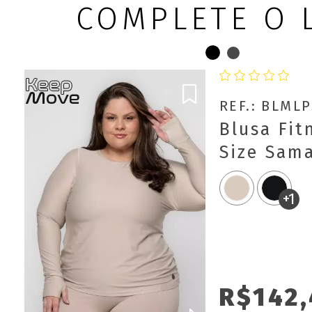
COMPLETE O 
REF.: BLML
Blusa Fit
Size Sam
Longa co
+1
R$142,