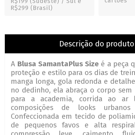
cartões
R$199 (Sudeste) / Sul e
R$299 (Brasil)
Descrição do produto
A
Blusa Samanta
Plus Size
é a peça q
proteção e estilo para os dias de trei
manga longa, gola redonda e detalh
no dedinho, ela abraça o corpo sem p
para a academia, corrida ao ar 
composições de looks urbanos 
Confeccionada em tecido de poliami
de pequenos favos e alta respira
compressão leve, caimento flu