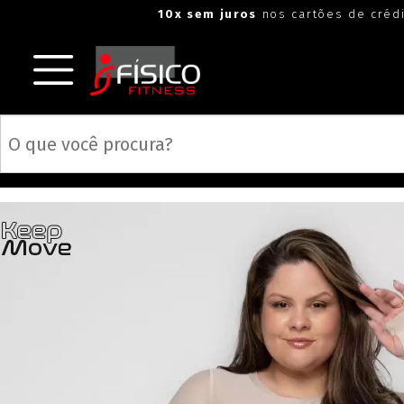
"
"
10x sem juros
nos cartões de créd