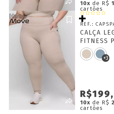
10x
de R$
cartões
REF.: CAPS
CALÇA LE
FITNESS 
LARAH C
KEEP MO
+3
R$199,
10x
de R$
cartões