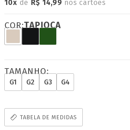
10x
de
R$ 14,99
nos cartões
COR:
TAPIOCA
TAMANHO:
G1
G2
G3
G4
TABELA DE MEDIDAS