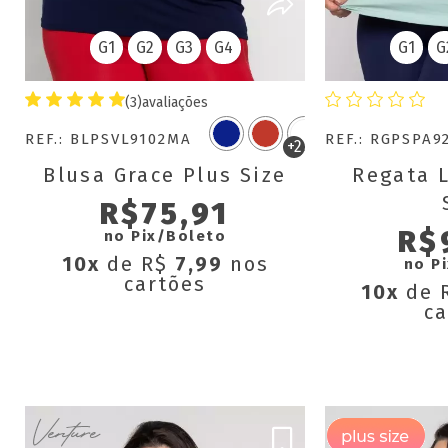
G1
G2
G3
G4
G1
G
(3)
avaliações
REF.: BLPSVL9102MA
REF.: RGPSPA9
+2
Blusa Grace Plus Size
Regata L
R$75,91
R$
no Pix/Boleto
10x
de R$
7,99
nos
no P
cartões
10x
de 
ca