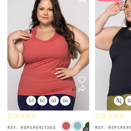
G1
G2
G3
G4
G1
G
REF.: RGPSPA9213GO
REF.: REPSPA9
+2