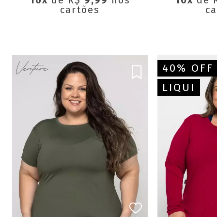
10x
de R$
9,99
nos
10x
de 
cartões
ca
40% OFF
LIQUI