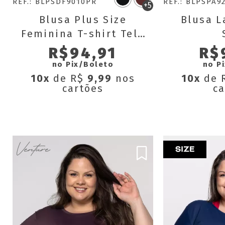
REF.: BLPSDF9010PR
REF.: BLPSPA9
+5
Blusa Plus Size
Blusa L
Feminina T-shirt Tela
Dry Fit Básica
R$94,91
R$
Verônica
no Pix/Boleto
no P
10x
de R$
9,99
nos
10x
de 
cartões
ca