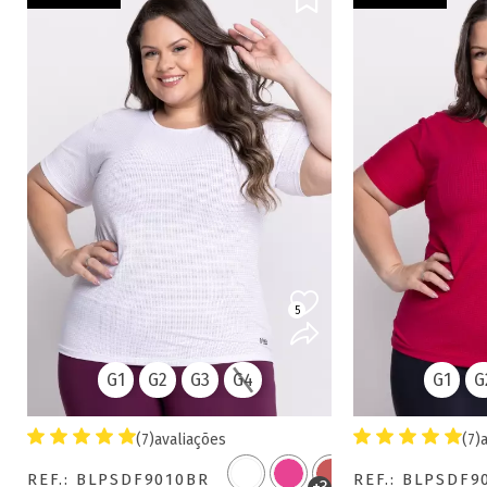
5
G1
G2
G3
G4
G1
G
(7)
avaliações
(7)
REF.: BLPSDF9010BR
REF.: BLPSDF9