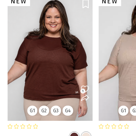
NEW
NEW
1
G1
G2
G3
G4
G1
G