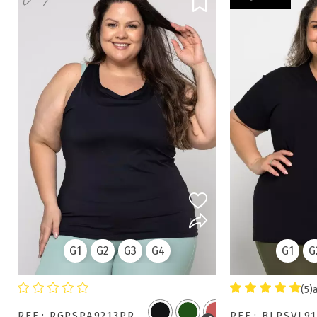
G1
G2
G3
G4
G1
G
(5)
REF.: RGPSPA9213PR
REF.: BLPSVL9