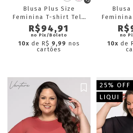
+3
Blusa Plus Size
Blusa 
Feminina T-shirt Tela
Feminina 
Dry Fit Básica
Dry F
R$94,91
R$
Verônica
Ve
no Pix/Boleto
no P
10x
de R$
9,99
nos
10x
de 
cartões
ca
25% OFF
LIQUI