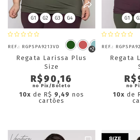
G1
G2
G3
G4
G1
G
REF.: RGPSPA9213VD
REF.: RGPSPA9
+2
Regata Larissa Plus
Regata L
Size
R$90,16
R$
no Pix/Boleto
no P
10x
de R$
9,49
nos
10x
de 
cartões
ca