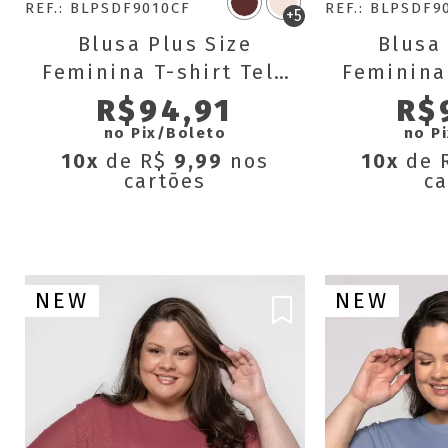
REF.: BLPSDF9010CF
REF.: BLPSDF9
+5
Blusa Plus Size
Blusa 
Feminina T-shirt Tela
Feminina 
Dry Fit Básica
Dry F
R$94,91
R$
Verônica
Ve
no Pix/Boleto
no P
10x
de R$
9,99
nos
10x
de 
cartões
ca
NEW
NEW