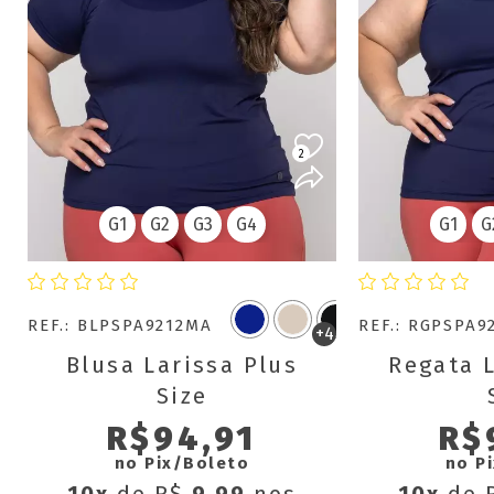
2
G1
G2
G3
G4
G1
G
REF.: BLPSPA9212MA
REF.: RGPSPA9
+4
Blusa Larissa Plus
Regata L
Size
R$94,91
R$
no Pix/Boleto
no P