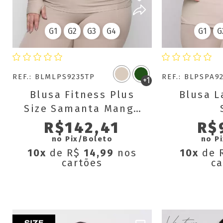
G1
G2
G3
G4
G1
G
REF.: BLMLPS9235TP
REF.: BLPSPA9
+1
Blusa Fitness Plus
Blusa L
Size Samanta Manga
Longa com Dedinho
R$142,41
R$
no Pix/Boleto
no P
10x
de R$
14,99
nos
10x
de 
cartões
ca