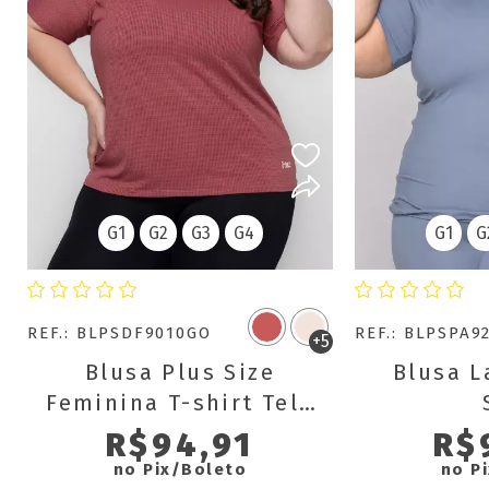
G1
G2
G3
G4
G1
G
REF.: BLPSDF9010GO
REF.: BLPSPA9
+5
Blusa Plus Size
Blusa L
Feminina T-shirt Tela
Dry Fit Básica
R$94,91
R$
Verônica
no Pix/Boleto
no P