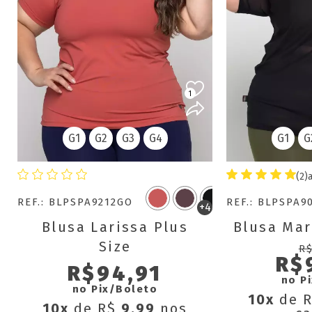
1
G1
G2
G3
G4
G1
G
(2)
REF.: BLPSPA9212GO
REF.: BLPSPA9
+4
Blusa Larissa Plus
Blusa Mar
Size
R$
R$
R$94,91
no P
no Pix/Boleto
10x
de 
10x
de R$
9,99
nos