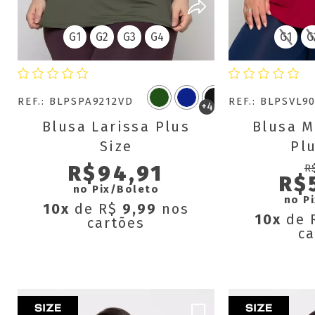
G1
G2
G3
G4
G1
G
REF.: BLPSPA9212VD
REF.: BLPSVL9
+4
Blusa Larissa Plus
Blusa M
Size
Plu
R$94,91
R
R$
no Pix/Boleto
no P
10x
de R$
9,99
nos
10x
de 
cartões
ca