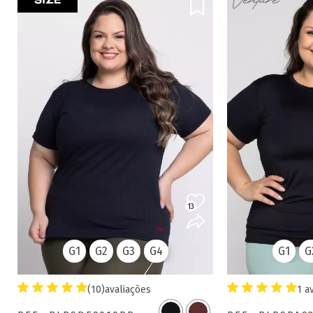
13
G1
G2
G3
G4
G1
G
(10)
avaliações
1 a