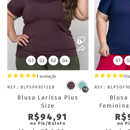
1
G1
G2
G3
G4
G1
G
1 avaliação
(9)
REF.: BLPSPA9212EB
REF.: BLPSDF
+6
Blusa Larissa Plus
Blusa 
Size
Feminina 
Dry F
R$94,91
R$
Ve
no Pix/Boleto
no P