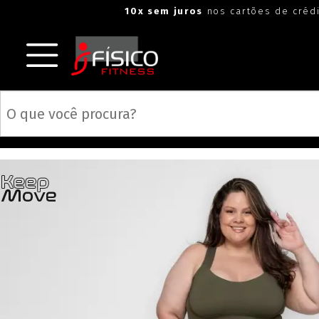
"
"
10x sem juros
nos cartões de créd