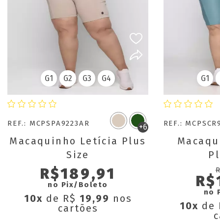
G1
G2
G3
G4
G1
REF.: MCPSPA9223AR
REF.: MCPSCR
+6
Macaquinho Letícia Plus
Macaqu
Size
Pl
R$189,91
R$
no Pix/Boleto
no 
10x
de R$
19,99
nos
10x
de
cartões
c