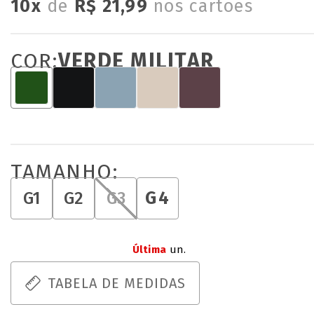
10x
de
R$ 21,99
nos cartões
COR:
VERDE MILITAR
TAMANHO:
G4
G1
G2
G3
Última
un.
TABELA DE MEDIDAS