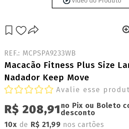
Vídeo do Produto
REF.: MCPSPA9233WB
Macacão Fitness Plus Size La
Nadador Keep Move
Avalie esse produ
no Pix ou Boleto 
R$ 208,91
desconto
10x
de
R$ 21,99
nos cartões