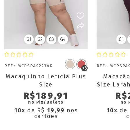
G1
G2
G3
G4
G1
REF.: MCPSPA9223AR
REF.: MCPSPA
+6
Macaquinho Letícia Plus
Macacão
Size
Size Lara
R$189,91
R$
no Pix/Boleto
no 
10x
de R$
19,99
nos
10x
de
cartões
c