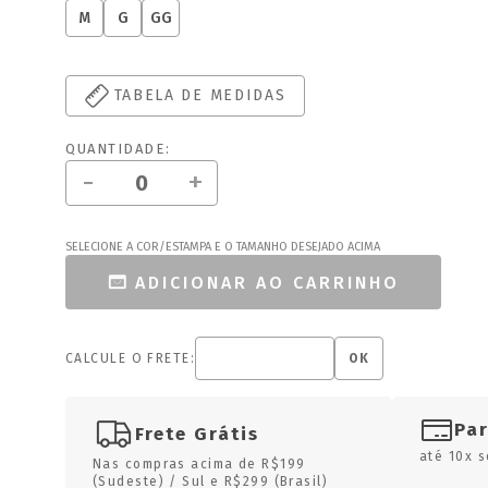
M
G
GG
TABELA DE MEDIDAS
QUANTIDADE:
-
+
SELECIONE A COR/ESTAMPA E O TAMANHO DESEJADO ACIMA
ADICIONAR AO CARRINHO
CALCULE O FRETE:
OK
Pa
Frete Grátis
até 10x s
Nas compras acima de R$199
(Sudeste) / Sul e R$299 (Brasil)