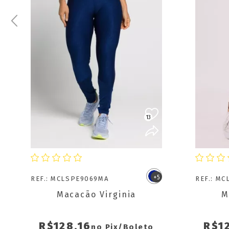
13
COMPRAR
+5
REF.: MCLSPE9069MA
REF.: M
Macacão Virginia
M
R$128,16
R$1
no Pix/Boleto