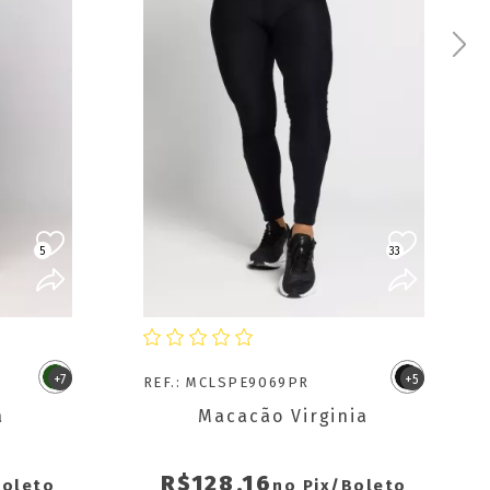
5
33
R
COMPRAR
+7
+5
REF.: MCLSPE9069PR
a
Macacão Virginia
R$128,16
Boleto
no Pix/Boleto