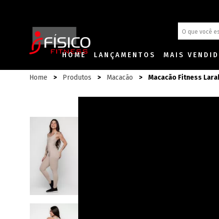
HOME
LANÇAMENTOS
MAIS VENDI
Home
Produtos
Macacão
Macacão Fitness Lar