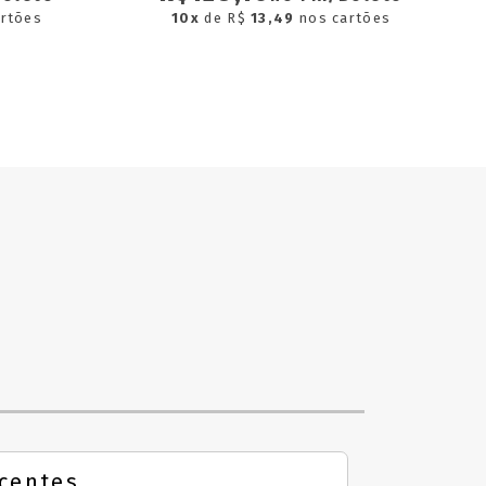
rtões
10x
de R$
13,49
nos cartões