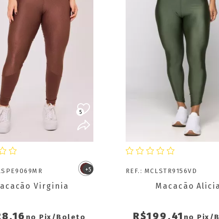
5
COMPRAR
COMPRA
+5
CLSPE9069MR
REF.: MCLSTR9156VD
acacão Virginia
Macacão Alici
28,16
R$199,41
no Pix/Boleto
no Pix/