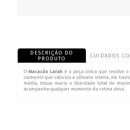
DESCRIÇÃO DO
CUIDADOS CO
PRODUTO
O
Macacão Larah
é a peça única que resolve o
caimento que valoriza a silhueta inteira, ele tr
média, toque macio e liberdade total de movim
acompanha qualquer momento da rotina ativa.