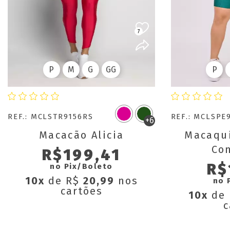
7
P
M
G
GG
P
REF.: MCLSTR9156RS
REF.: MCLSPE
+6
Macacão Alicia
Macaqui
Co
R$199,41
R$
no Pix/Boleto
10x
de R$
20,99
nos
no 
cartões
10x
de
c