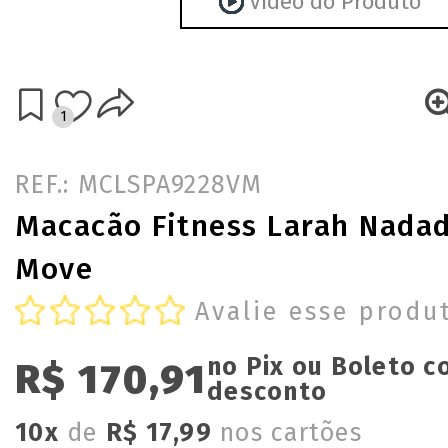
Vídeo do Produto
1
REF.: MCLSPA9228VM
Macacão Fitness Larah Nada
Move
Avalie esse produ
no Pix ou Boleto 
R$ 170,91
desconto
10x
de
R$ 17,99
nos cartões