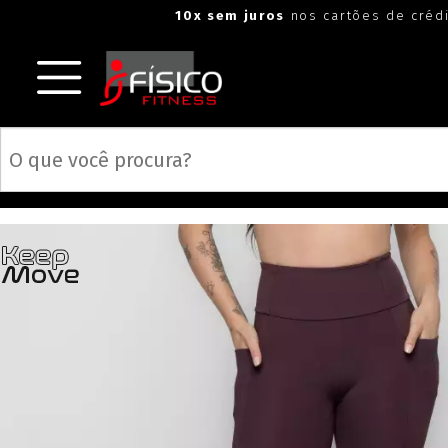
"
"
10x sem juros
nos cartões de créd