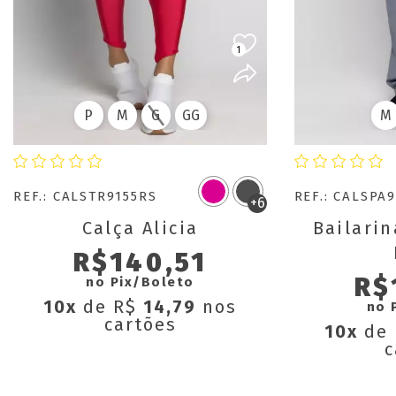
1
P
M
G
GG
M
REF.: CALSTR9155RS
REF.: CALSPA
+6
Calça Alicia
Bailari
R$140,51
R$
no Pix/Boleto
10x
de R$
14,79
nos
no 
cartões
10x
de
c