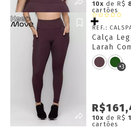
10x
de R$
cartões
REF.: CALS
Calça Leg
Larah Co
Keep Mov
+3
R$161,
10x
de R$
cartões