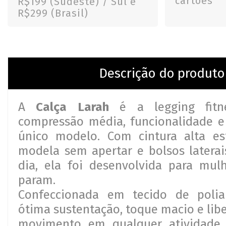
cartões
R$199 (Sudeste) / Sul e
R$299 (Brasil)
Descrição do produto
A
Calça Larah
é a legging fitn
compressão média, funcionalidade e
único modelo. Com cintura alta es
modela sem apertar e bolsos laterai
dia, ela foi desenvolvida para mul
param.
Confeccionada em tecido de polia
ótima sustentação, toque macio e lib
movimento em qualquer atividade. 