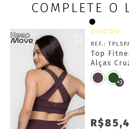
COMPLETE O 
REF.: TPLS
Top Fitne
Alças Cr
Move
+3
R$85,