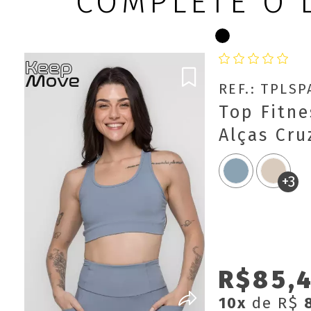
COMPLETE O 
REF.: TPLS
Top Fitne
Alças Cr
Move
+3
R$85,
10x
de R$