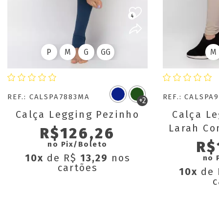
4
P
M
G
GG
M
REF.: CALSPA7883MA
REF.: CALSPA
+2
Calça Legging Pezinho
Calça Le
Larah Co
R$126,26
R$
no Pix/Boleto
10x
de R$
13,29
nos
no 
cartões
10x
de
c