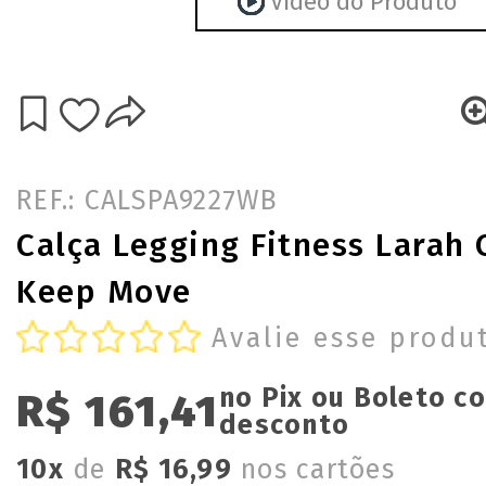
Vídeo do Produto
REF.: CALSPA9227WB
Calça Legging Fitness Larah
Keep Move
Avalie esse produ
no Pix ou Boleto c
R$ 161,41
desconto
10x
de
R$ 16,99
nos cartões