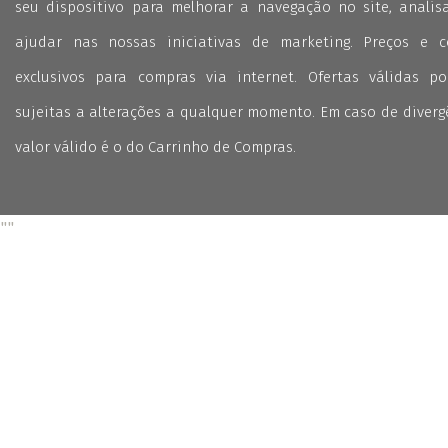
seu dispositivo para melhorar a navegação no site, analisa
ajudar nas nossas iniciativas de marketing. Preços e 
exclusivos para compras via internet. Ofertas válidas p
sujeitas a alterações a qualquer momento. Em caso de divergê
valor válido é o do Carrinho de Compras.
"
"