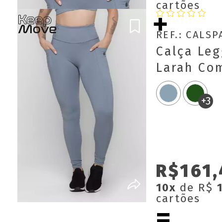
cartões
REF.: CALS
Calça Leg
Larah Co
Keep Mov
+3
R$161,
10x
de R$
cartões