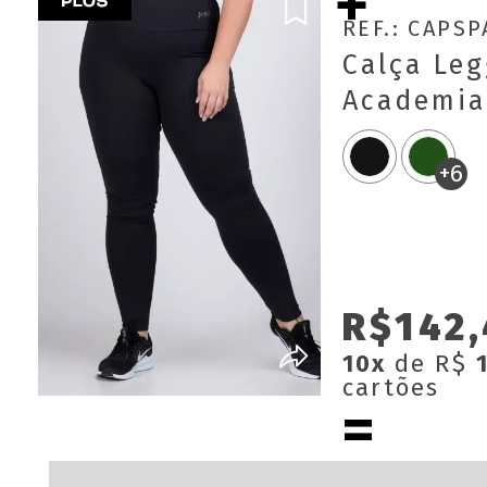
REF.: CAPS
Calça Leg
Academia 
Básica Ci
+6
R$142,
10x
de R$
cartões