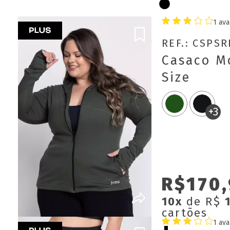
1 ava
REF.: CSPS
Casaco M
Size
+3
R$170,
10x
de R$
cartões
1 ava