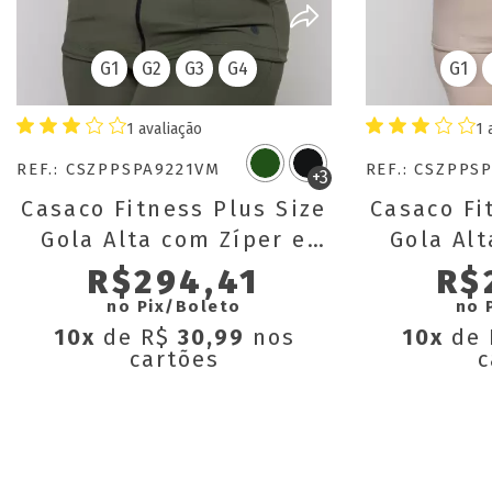
G1
G2
G3
G4
G1
1 avaliação
1 
REF.: CSZPPSPA9221VM
REF.: CSZPPS
+3
Casaco Fitness Plus Size
Casaco Fi
Gola Alta com Zíper e
Gola Alt
Bolsos Letícia
Bols
R$294,41
R$
no Pix/Boleto
no 
10x
de R$
30,99
nos
10x
de
cartões
c