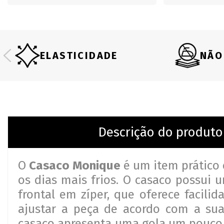
ELASTICIDADE
NÃO
Descrição do produto
O
Casaco Monique
é um item prático 
os dias mais frios. O casaco possui
frontal em zíper, que oferece facilid
ajustar a peça de acordo com a sua
casaco apresenta uma gola um pouco 