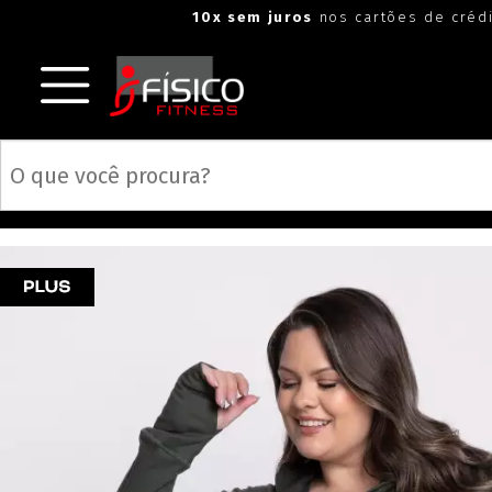
"
"
10x sem juros
nos cartões de créd