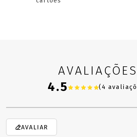
cartões
AVALIAÇÕE
4.5
(4 avaliaç
AVALIAR