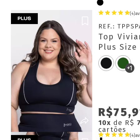
(4)
av
REF.: TPPS
Top Vivi
Plus Size
+1
R$75,9
10x
de R$
cartões
(4)
av