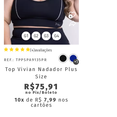
4
G1
G2
G3
G4
(4)
avaliações
REF.: TPPSPA9135PR
+1
Top Vivian Nadador Plus
Size
R$75,91
no Pix/Boleto
10x
de R$
7,99
nos
cartões