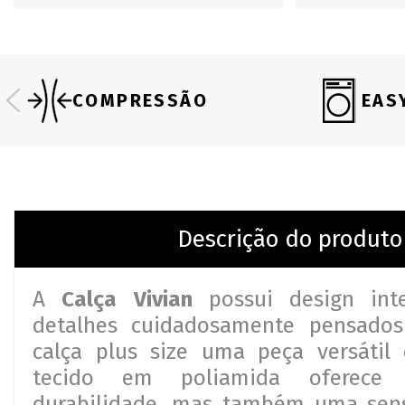
COMPRESSÃO
EAS
Descrição do produto
A
Calça Vivian
possui design int
detalhes cuidadosamente pensado
calça plus size uma peça versátil 
tecido em poliamida oferece
durabilidade, mas também uma sen