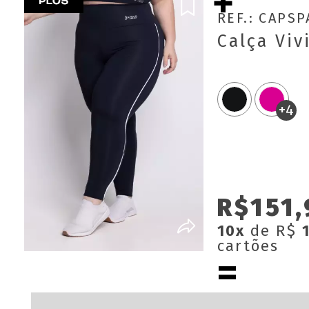
REF.: CAPS
Calça Viv
+4
R$151,
10x
de R$
cartões