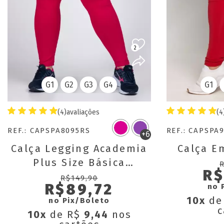
2
G1
G2
G3
G4
G1
(4)
avaliações
(4
REF.: CAPSPA8095RS
REF.: CAPSPA
+6
Calça Legging Academia
Calça Em
Plus Size Básica
R$
Cigarreti 020
R$149,90
R$89,72
no 
10x
de
no Pix/Boleto
c
10x
de R$
9,44
nos