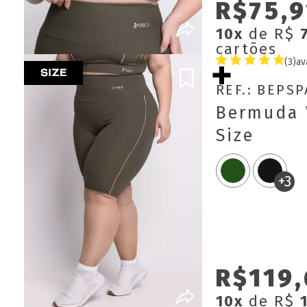
R$75,9
10x
de R$
cartões
(3)
av
REF.: BEPS
Bermuda 
Size
+3
R$119,
10x
de R$