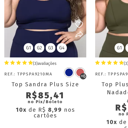
G1
G2
G3
G4
G1
(3)
avaliações
(3
REF.: TPPSPA9210MA
REF.: TPPSPA
+6
Top Sandra Plus Size
Top Plus
Nadad
R$85,41
Remov
no Pix/Boleto
R$
10x
de R$
8,99
nos
no 
cartões
10x
de
c