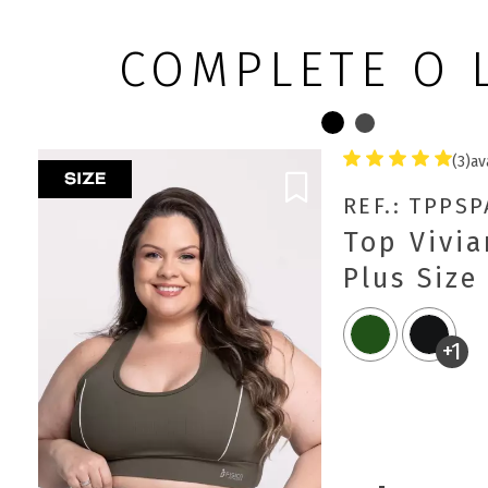
COMPLETE O 
(3)
av
REF.: TPPS
Top Vivi
Plus Size
+1