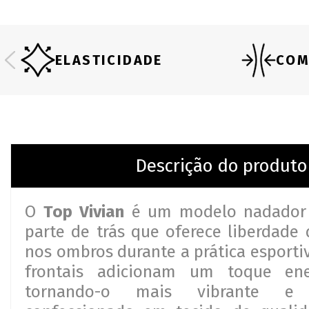
ELASTICIDADE
COM
Descrição do produto
O
Top Vivian
é um modelo nadador 
parte de trás que oferece liberdad
nos ombros durante a prática esporti
frontais adicionam um toque ene
tornando-o mais vibrante e 