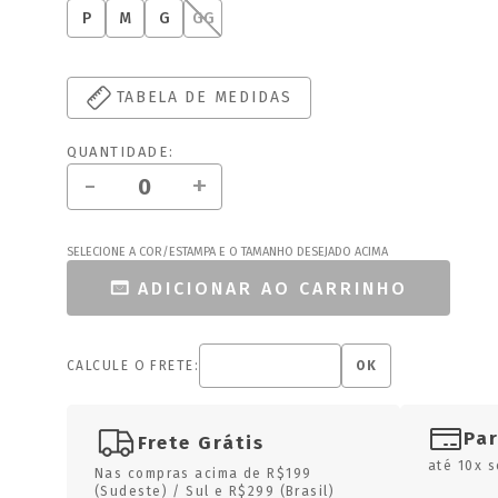
P
M
G
GG
TABELA DE MEDIDAS
QUANTIDADE:
-
+
SELECIONE A COR/ESTAMPA E O TAMANHO DESEJADO ACIMA
ADICIONAR AO CARRINHO
CALCULE O FRETE:
OK
Pa
Frete Grátis
até 10x s
Nas compras acima de R$199
(Sudeste) / Sul e R$299 (Brasil)