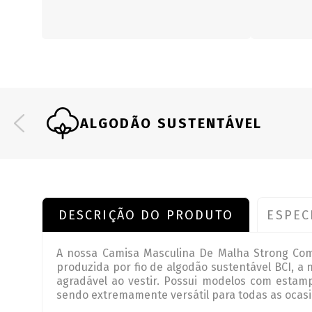
ALGODÃO SUSTENTÁVEL
DESCRIÇÃO DO PRODUTO
ESPEC
A nossa Camisa Masculina De Malha Strong Co
produzida por fio de algodão sustentável BCI, a
agradável ao vestir. Possui modelos com estam
sendo extremamente versátil para todas as ocasi