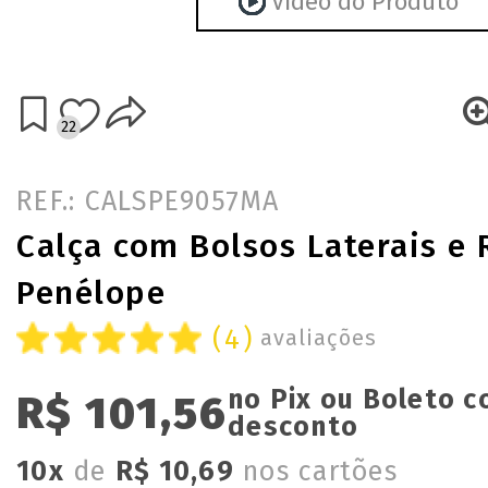
Vídeo do Produto
22
REF.: CALSPE9057MA
Calça com Bolsos Laterais e 
Penélope
(4)
avaliações
no Pix ou Boleto 
R$ 101,56
desconto
10x
de
R$ 10,69
nos cartões