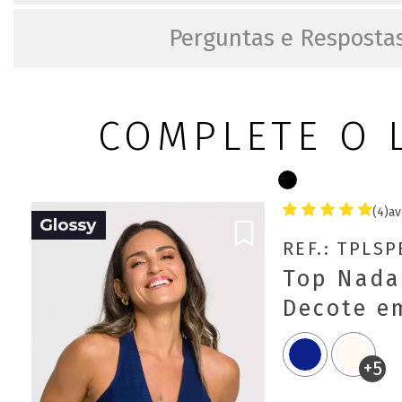
Perguntas e Resposta
COMPLETE O 
(4)
av
REF.: TPLS
Top Nada
Decote em
+5