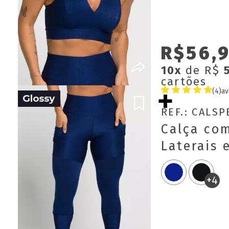
R$56,
10x
de R$
cartões
(4)
av
REF.: CALS
Calça co
Laterais 
Penélope
+4