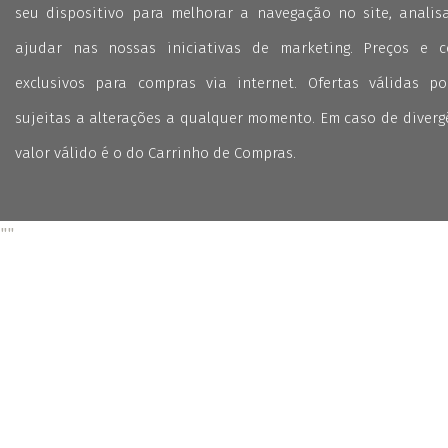
seu dispositivo para melhorar a navegação no site, analisa
ajudar nas nossas iniciativas de marketing. Preços e 
exclusivos para compras via internet. Ofertas válidas p
sujeitas a alterações a qualquer momento. Em caso de divergê
valor válido é o do Carrinho de Compras.
"
"