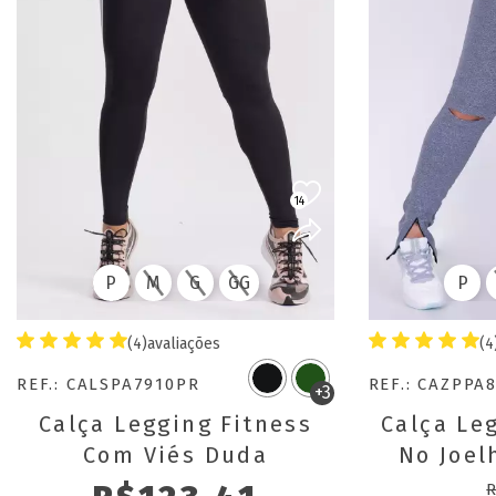
14
P
M
G
GG
P
(4)
avaliações
(4
REF.: CALSPA7910PR
REF.: CAZPPA
+3
Calça Legging Fitness
Calça Le
Com Viés Duda
No Joel
Barr