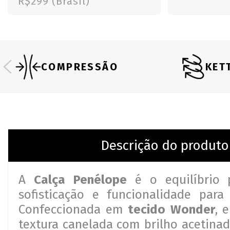
R$299 (Brasil)
COMPRESSÃO
KET
Descrição do produto
A
Calça Penélope
é o equilíbrio p
sofisticação e funcionalidade para
Confeccionada em
tecido Wonder
, 
textura canelada com brilho acetinad