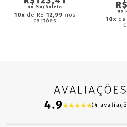
R$123,41
R$
no Pix/Boleto
no 
10x
de R$
12,99
nos
10x
de
cartões
c
AVALIAÇÕE
4.9
(4 avaliaç