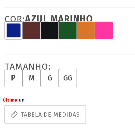
COR:
AZUL MARINHO
TAMANHO:
P
M
G
GG
Última
un.
TABELA DE MEDIDAS