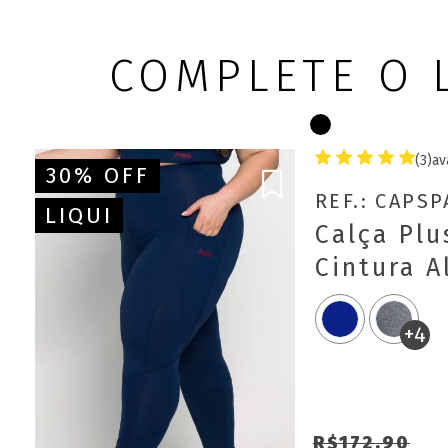
COMPLETE O 
(3)
av
30% OFF
REF.: CAPS
LIQUI
Calça Plu
Cintura A
Bolsos La
+4
R$172,90