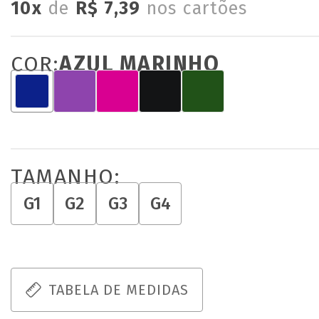
10x
de
R$ 7,39
nos cartões
COR:
AZUL MARINHO
TAMANHO:
G1
G2
G3
G4
TABELA DE MEDIDAS