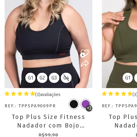
4
G1
G2
G3
G4
G1
(3)
avaliações
(3
REF.: TPPSPA9009PR
REF.: TPPSPA
+3
Top Plus Size Fitness
Top Plus
Nadador com Bojo
Nadad
Removível Alexia
Remov
R$99,90