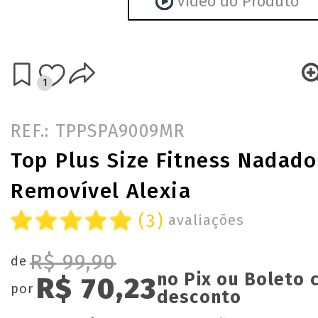
Vídeo do Produto
1
REF.: TPPSPA9009MR
Top Plus Size Fitness Nadad
Removível Alexia
(3)
avaliações
R$ 99,90
de
no Pix ou Boleto
R$ 70,23
por
desconto