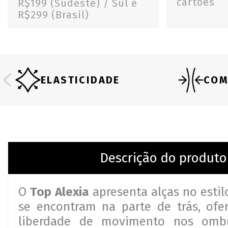
cartões
R$199 (Sudeste) / Sul e
R$299 (Brasil)
ELASTICIDADE
COM
Descrição do produto
O
Top Alexia
apresenta alças no estil
se encontram na parte de trás, ofe
liberdade de movimento nos omb