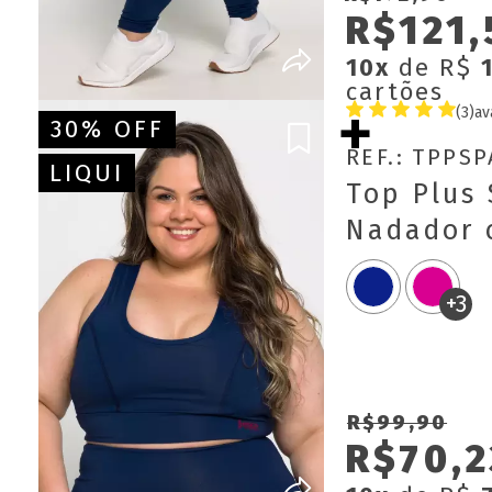
R$121,
10x
de R$
cartões
(3)
av
30% OFF
REF.: TPPS
LIQUI
Top Plus 
Nadador 
Removível
+3
R$99,90
R$70,2