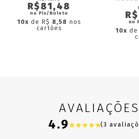
R$81,48
Remov
R$
no Pix/Boleto
10x
de R$
8,58
nos
no 
cartões
10x
de
c
AVALIAÇÕE
4.9
(3 avaliaç