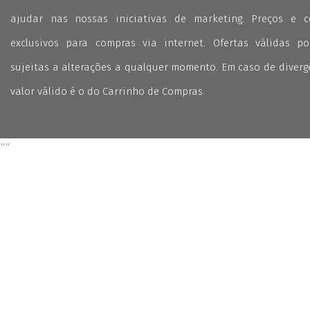
ajudar nas nossas iniciativas de marketing. Preços e 
exclusivos para compras via internet. Ofertas válidas p
sujeitas a alterações a qualquer momento. Em caso de divergê
valor válido é o do Carrinho de Compras.
"
"