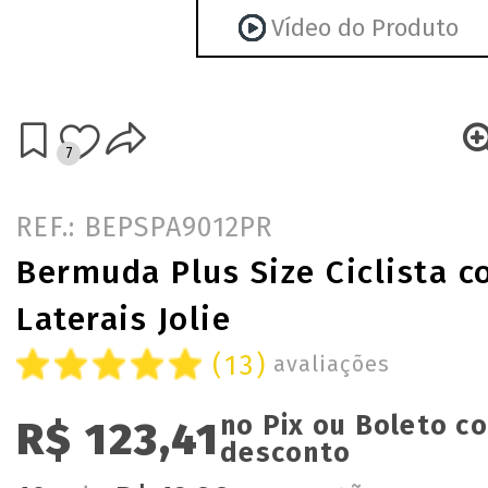
Vídeo do Produto
7
REF.: BEPSPA9012PR
Bermuda Plus Size Ciclista 
Laterais Jolie
(13)
avaliações
no Pix ou Boleto c
R$ 123,41
desconto