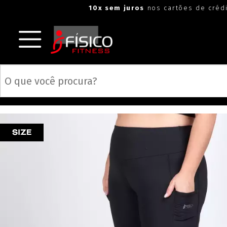
"
"
10x sem juros
nos cartões de créd