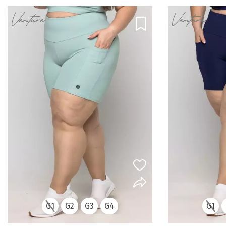
G1
G2
G3
G4
G1