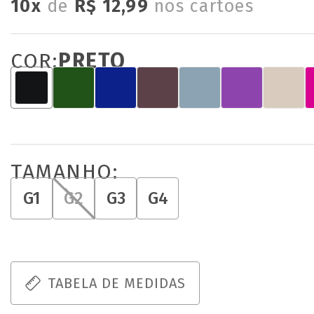
10x
de
R$ 12,99
nos cartões
COR:
PRETO
TAMANHO:
G1
G2
G3
G4
TABELA DE MEDIDAS