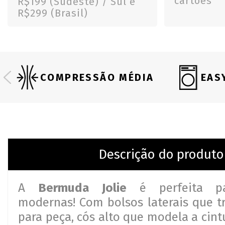
cartões
R$199 (Sudeste) / Sul e
R$299 (Brasil)
COMPRESSÃO MÉDIA
EAS
Descrição do produto
A
Bermuda Jolie
é perfeita pa
modernas! Com bolsos laterais que tr
para peça, cós alto que modela a cint