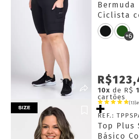
Bermuda 
Ciclista 
Laterais J
+6
R$123,
10x
de R$
cartões
(13)
a
REF.: TPPS
Top Plus 
Básico C