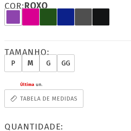
COR:
ROXO
TAMANHO:
M
P
G
GG
Última
un.
TABELA DE MEDIDAS
QUANTIDADE: