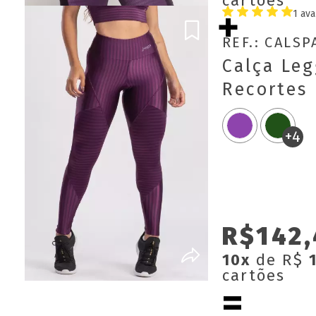
cartões
1 ava
REF.: CALS
Calça Leg
Recortes
+4
R$142,
10x
de R$
cartões