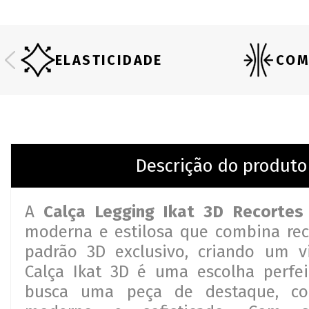
ELASTICIDADE
COM
Descrição do produto
A
Calça Legging Ikat 3D Recortes
moderna e estilosa que combina re
padrão 3D exclusivo, criando um vi
Calça Ikat 3D é uma escolha perfe
busca uma peça de destaque, c