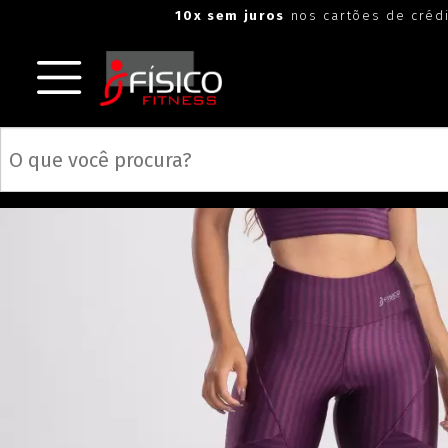
10x sem juros
nos cartões de créd