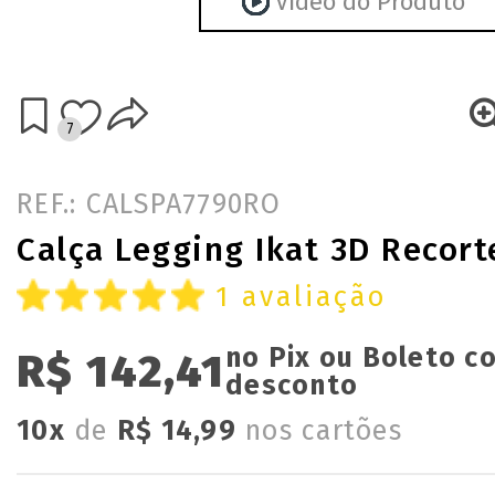
Vídeo do Produto
7
REF.: CALSPA7790RO
Calça Legging Ikat 3D Recort
1 avaliação
no Pix ou Boleto 
R$ 142,41
desconto
10x
de
R$ 14,99
nos cartões