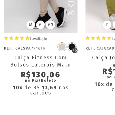
M
G
GG
P
1 avaliação
1 
REF.: CALSPA7916TP
REF.: CAJGCA
+6
Calça Fitness Com
Calça J
Bolsos Laterais Malu
R$
R$130,06
no 
no Pix/Boleto
10x
de
10x
de R$
13,69
nos
c
cartões