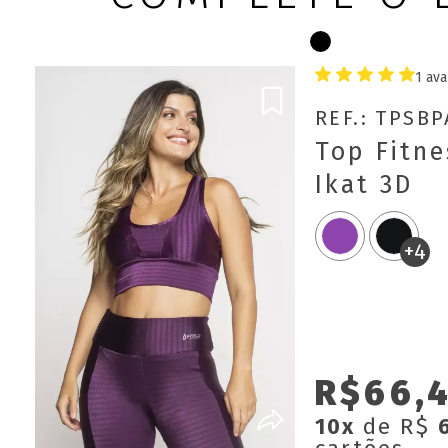
1 ava
REF.: TPSB
Top Fitn
Ikat 3D
+4
R$66,
10x
de R$