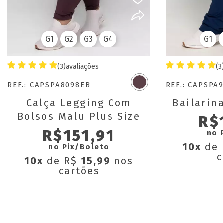
G1
G2
G3
G4
G1
(3)
avaliações
(3
REF.: CAPSPA8098EB
REF.: CAPSPA
Calça Legging Com
Bailarina
Bolsos Malu Plus Size
R$
R$151,91
no 
10x
de
no Pix/Boleto
c
10x
de R$
15,99
nos
cartões