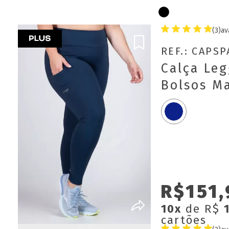
(3)
av
REF.: CAPS
Calça Le
Bolsos Ma
R$151,
10x
de R$
cartões