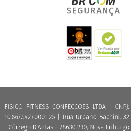
SEGURANÇA
FISICO FITNESS CONFECCOES LTDA | CNPJ:
10.867.942/0001-25 | Rua Urbano Bachini, 32
- Córrego D'Antas - 28630-230, Nova Friburgo