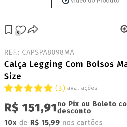
Vídeo do Produto
5
REF.: CAPSPA8098MA
Calça Legging Com Bolsos Ma
Size
(3)
avaliações
no Pix ou Boleto c
R$ 151,91
desconto
10x
de
R$ 15,99
nos cartões