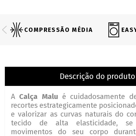
COMPRESSÃO MÉDIA
EAS
Descrição do produto
A
Calça Malu
é cuidadosamente d
recortes estrategicamente posicionad
e valorizar as curvas naturais do co
tecido de alta elasticidade, s
movimentos do seu corpo durante