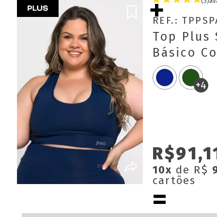
(3)
av
REF.: TPPS
Top Plus 
Básico C
Removíve
+4
R$91,1
10x
de R$
cartões