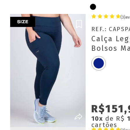
(3)
av
REF.: CAPS
Calça Le
Bolsos Ma
R$151,
10x
de R$
cartões