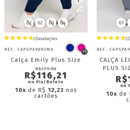
8
G1
G2
G3
G4
G1
(3)
avaliações
(3
REF.: CAPSPA9092MA
REF.: CAPSPA
+1
Calça Emily Plus Size
CALÇA LE
PLUS SI
R$179,90
R$116,21
BOLSO
R$
no Pix/Boleto
no 
10x
de R$
12,23
nos
10x
de
cartões
c