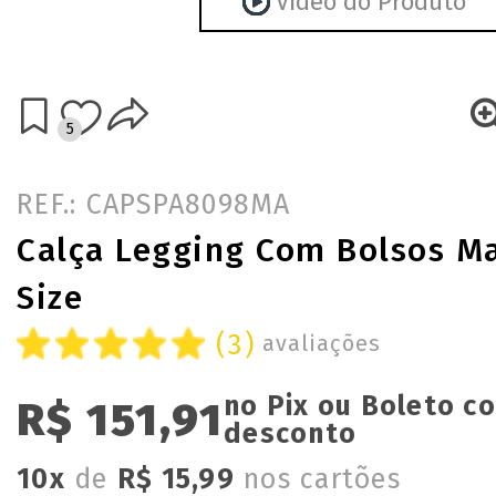
Vídeo do Produto
5
REF.: CAPSPA8098MA
Calça Legging Com Bolsos Ma
Size
(3)
avaliações
no Pix ou Boleto c
R$ 151,91
desconto
10x
de
R$ 15,99
nos cartões