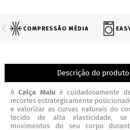
COMPRESSÃO MÉDIA
EAS
Descrição do produto
A
Calça Malu
é cuidadosamente d
recortes estrategicamente posicionad
e valorizar as curvas naturais do co
tecido de alta elasticidade, s
movimentos do seu corpo durante