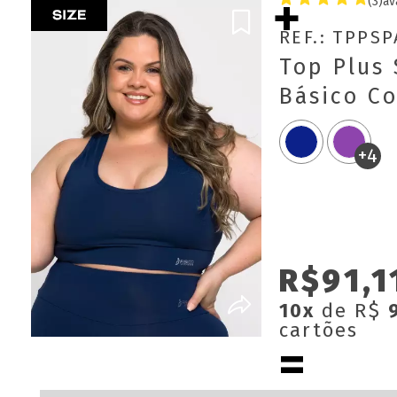
(3)
av
REF.: TPPS
Top Plus 
Básico C
Removíve
+4
R$91,1
10x
de R$
cartões