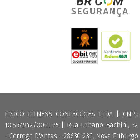
SEGURANÇA
FISICO FITNESS CONFECCOES LTDA | CNPJ:
10.867.942/0001-25 | Rua Urbano Bachini, 32
- Córrego D'Antas - 28630-230, Nova Friburgo