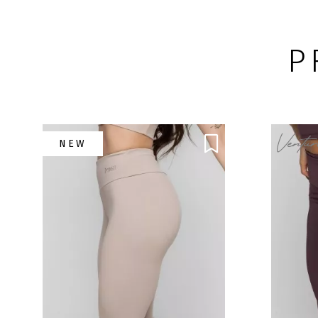
R$43,61
no Pix/Bo
10x
de R$
4,59
nos car
P
NEW