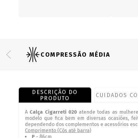
COMPRESSÃO MÉDIA
DESCRIÇÃO DO
CUIDADOS CO
PRODUTO
A
Calça Cigarreti 020
atende todas as mulheres
modelo que fica bem em diversas ocasiões, fei
dependendo dos complementos e acessórios escol
Comprimento (Cós até barra)
P
- 86cm