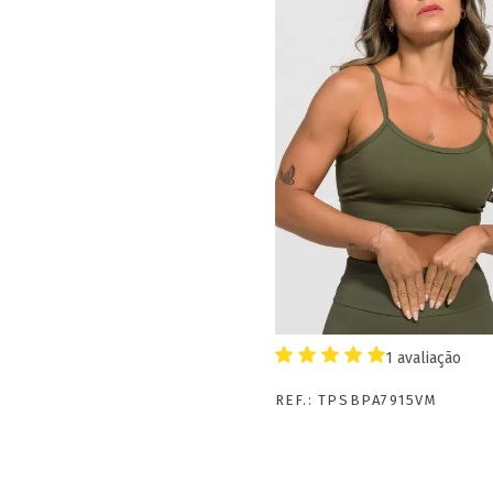
COMPRA
1 avaliação
REF.: TPSBPA7915VM
Top Fitness De Alc