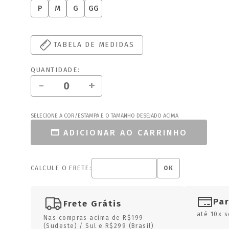
P
M
G
GG
TABELA DE MEDIDAS
QUANTIDADE:
-
+
SELECIONE A COR/ESTAMPA E O TAMANHO DESEJADO ACIMA
ADICIONAR AO CARRINHO
CALCULE O FRETE:
OK
Pa
Frete Grátis
até 10x s
Nas compras acima de R$199
(Sudeste) / Sul e R$299 (Brasil)