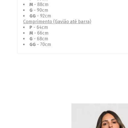
M
- 88cm
G
- 90cm
GG
- 92cm
Comprimento (Gavião até barra)
P
- 64cm
M
- 66cm
G
- 68cm
GG
- 70cm