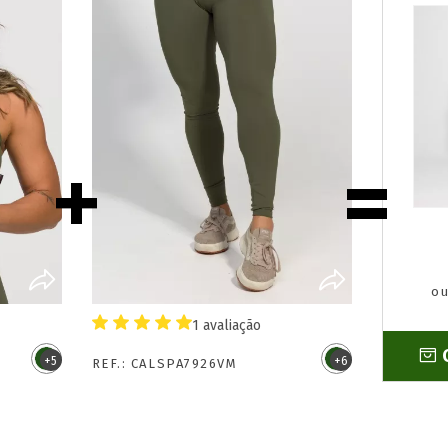
ou
R
COMPRAR
1 avaliação
+5
+6
REF.: CALSPA7926VM
inha
Calça Legging Feminina
Básica Cigarreti 020