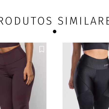
R$109,16
leto
no Pix/Boleto
tões
10x
de R$
11,49
nos cartões
RODUTOS SIMILAR