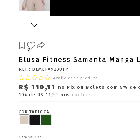
2
Blusa Fitness Samanta Manga 
REF.: BLMLPA9230TP
Avalie esse produto
R$ 110,11
no Pix ou Boleto com 5% de
10x
de
R$ 11,59
nos cartões
COR:
TAPIOCA
TAMANHO: