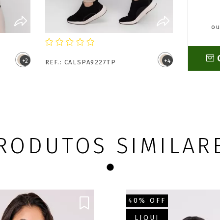
ou
R
COMPRAR
+2
+4
REF.: CALSPA9227TP
anta
Calça Legging Fitness Larah
edinho
Com Bolsos Keep Move
R$161,41
oleto
no Pix/Boleto
tões
10x
de R$
16,99
nos cartões
RODUTOS SIMILAR
40% OFF
LIQUI