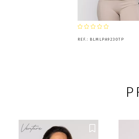
COMPRA
REF.: BLMLPA9230TP
Blusa Fitness Sam
Manga Longa com D
R$110,11
no Pix/B
10x
de R$
11,59
nos car
P