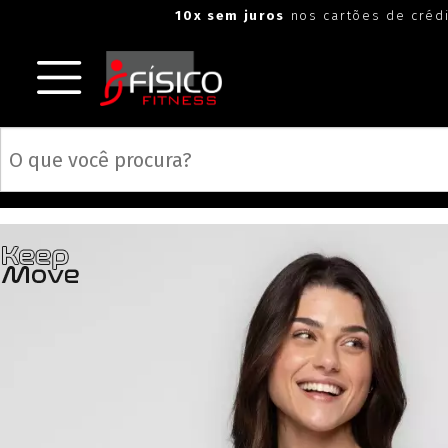
"
"
10x sem juros
nos cartões de créd