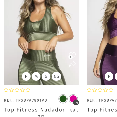
1
P
M
G
GG
P
REF.: TPSBPA7801VD
REF.: TPSBPA
+4
Top Fitness Nadador Ikat
Top Fitne