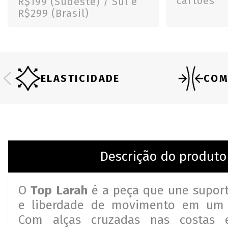
cartões
R$199 (Sudeste) / Sul e
R$299 (Brasil)
ELASTICIDADE
COM
Descrição do produto
O
Top Larah
é a peça que une suporte
e liberdade de movimento em um 
Com alças cruzadas nas costas