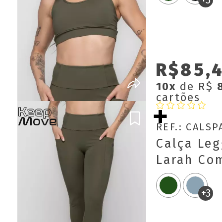
R$85,
10x
de R$
cartões
REF.: CALS
Calça Leg
Larah Co
Keep Mov
+3