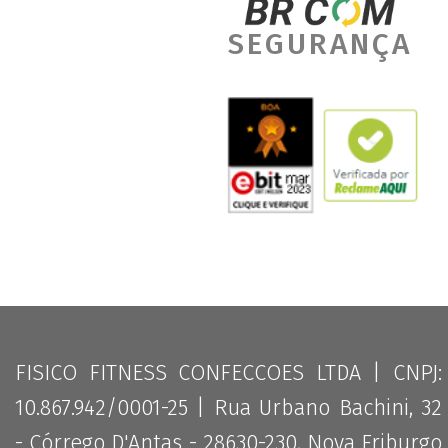
SEGURANÇA
FISICO FITNESS CONFECCOES LTDA | CNPJ:
10.867.942/0001-25 | Rua Urbano Bachini, 32
- Córrego D'Antas - 28630-230, Nova Friburgo