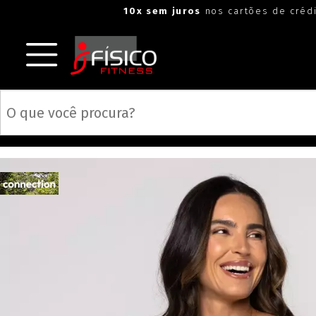
"
"
10x sem juros
nos cartões de créd