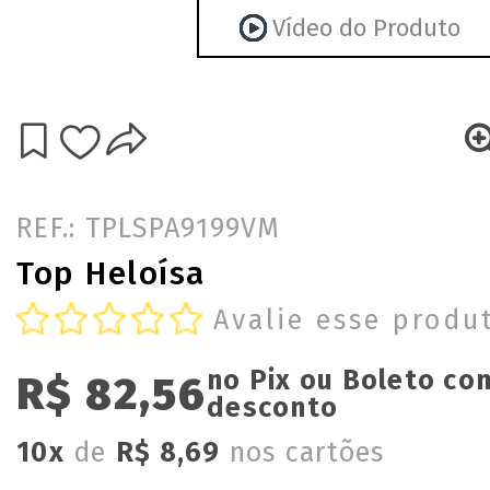
Vídeo do Produto
REF.: TPLSPA9199VM
Top Heloísa
Avalie esse produ
no Pix ou Boleto co
R$ 82,56
desconto
10x
de
R$ 8,69
nos cartões