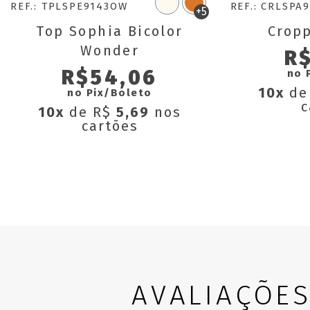
REF.: TPLSPE9143OW
REF.: CRLSPA
+5
Top Sophia Bicolor
Crop
Wonder
R
R$54,06
no 
10x
de
no Pix/Boleto
c
10x
de R$
5,69
nos
cartões
AVALIAÇÕE