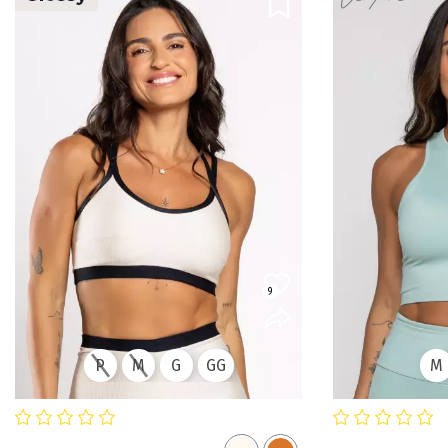
9
P
M
G
GG
M