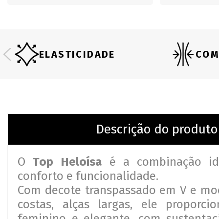
ELASTICIDADE
COM
Descrição do produto
O
Top Heloísa
é a combinação ide
conforto e funcionalidade.
Com decote transpassado em V e mo
costas, alças largas, ele proporci
feminino e elegante, com sustenta