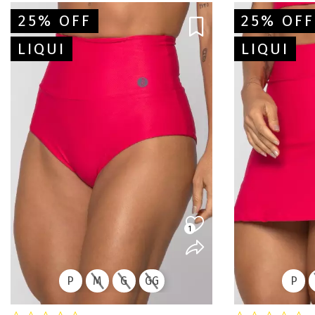
25% OFF
25% OFF
LIQUI
LIQUI
1
P
M
G
GG
P