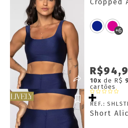
Cropped A
+6
R$94,
10x
de R$
cartões
REF.: SHLS
Short Ali