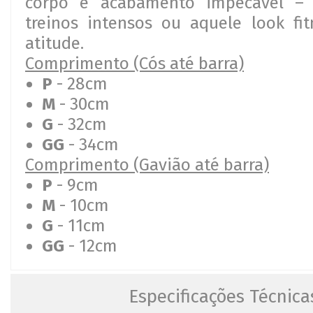
corpo e acabamento impecável – 
treinos intensos ou aquele look fi
atitude.
Comprimento (Cós até barra)
P
- 28cm
M
- 30cm
G
- 32cm
GG
- 34cm
Comprimento (Gavião até barra)
P
- 9cm
M
- 10cm
G
- 11cm
GG
- 12cm
Especificações Técnica