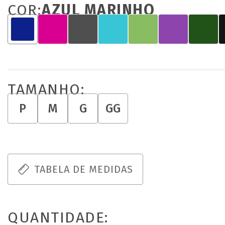
COR:
AZUL MARINHO
TAMANHO:
P
M
G
GG
TABELA DE MEDIDAS
QUANTIDADE: