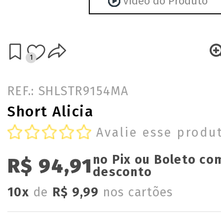
Vídeo do Produto
1
REF.: SHLSTR9154MA
Short Alicia
Avalie esse produ
no Pix ou Boleto co
R$ 94,91
desconto
10x
de
R$ 9,99
nos cartões