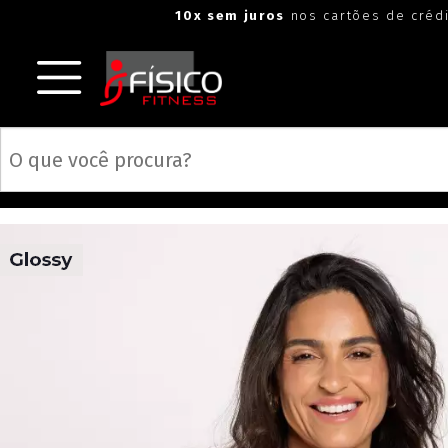
"
"
10x sem juros
nos cartões de créd