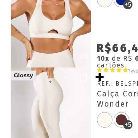
+5
R$66,
10x
de R$
cartões
1 ava
REF.: BELS
Calça Cor
Wonder
+5