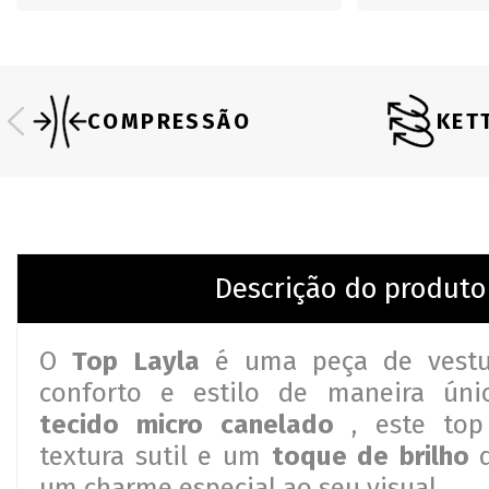
COMPRESSÃO
KET
Descrição do produto
O
Top Layla
é uma peça de vestu
conforto e estilo de maneira úni
tecido micro canelado
, este top
textura sutil e um
toque de brilho
q
um charme especial ao seu visual.