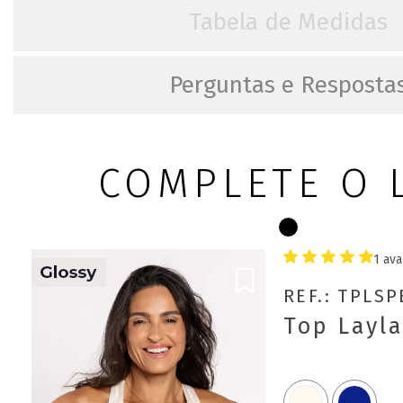
Tabela de Medidas
Perguntas e Resposta
COMPLETE O 
1 ava
REF.: TPLS
Top Layl