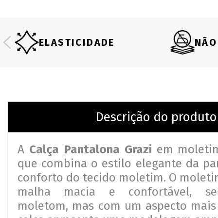
ELASTICIDADE
NÃO
Descrição do produto
A
Calça Pantalona Grazi
em moletim
que combina o estilo elegante da p
conforto do tecido moletim. O moleti
malha macia e confortável, se
moletom, mas com um aspecto mais r