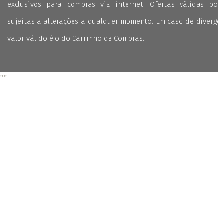
exclusivos para compras via internet. Ofertas válidas p
sujeitas a alterações a qualquer momento. Em caso de divergê
valor válido é o do Carrinho de Compras.
"
"