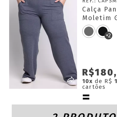
REF.: CAPS
Calça Pa
Moletim G
Size
+2
R$180,
10x
de R$
cartões