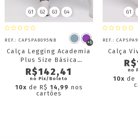
G1
G2
G3
G4
G1
REF.: CAPSPA8095NB
REF.: CAPSPA
+6
Calça Legging Academia
Calça Vi
Plus Size Básica
R$
Cigarreti 020
R$142,41
no 
10x
de
no Pix/Boleto
c
10x
de R$
14,99
nos
cartões