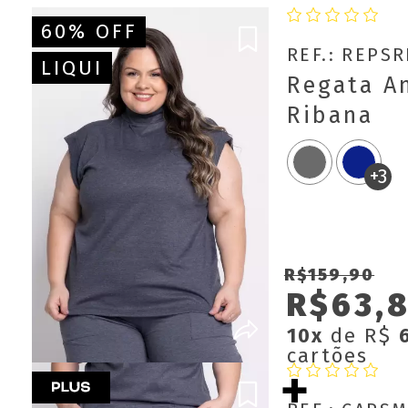
60% OFF
REF.: REPS
LIQUI
Regata An
Ribana
+3
R$159,90
R$63,
10x
de R$
cartões