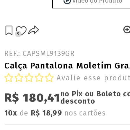
Vídeo do Produto
9
REF.: CAPSML9139GR
Calça Pantalona Moletim Graz
Avalie esse produ
no Pix ou Boleto 
R$ 180,41
desconto
10x
de
R$ 18,99
nos cartões