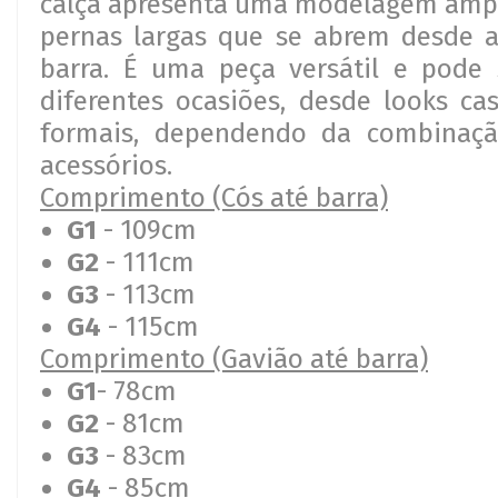
calça apresenta uma modelagem ampl
pernas largas que se abrem desde a
barra. É uma peça versátil e pode
diferentes ocasiões, desde looks ca
formais, dependendo da combinaç
acessórios.
Comprimento (Cós até barra)
G1
- 109cm
G2
- 111cm
G3
- 113cm
G4
- 115cm
Comprimento (Gavião até barra)
G1
- 78cm
G2
- 81cm
G3
- 83cm
G4
- 85cm